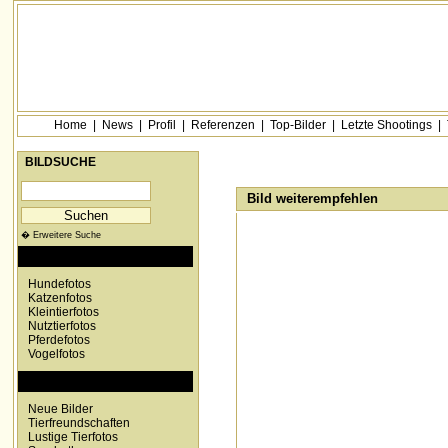
Home
|
News
|
Profil
|
Referenzen
|
Top-Bilder
|
Letzte Shootings
|
BILDSUCHE
Bild weiterempfehlen
� Erweitere Suche
KATEGORIEN
Hundefotos
Katzenfotos
Kleintierfotos
Nutztierfotos
Pferdefotos
Vogelfotos
SONDERKATEGORIEN
Neue Bilder
Tierfreundschaften
Lustige Tierfotos