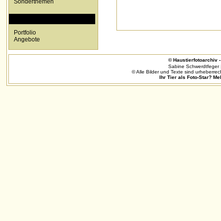
Sonderthemen
SPECIALS
Portfolio
Angebote
© Haustierfotoarchiv - 
Sabine Schwerdtfeger 
© Alle Bilder und Texte sind urheberrec
Ihr Tier als Foto-Star? Me