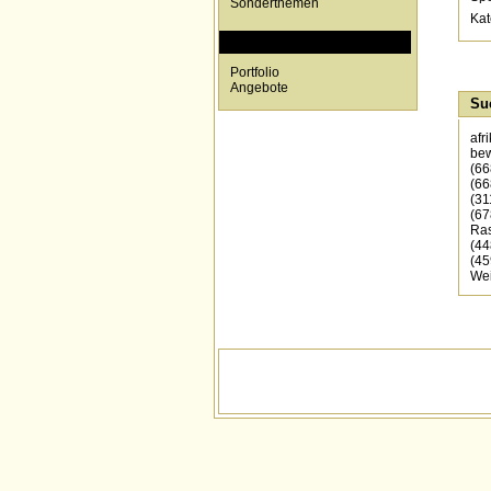
Sonderthemen
Kat
SPECIALS
Portfolio
Angebote
Su
afr
be
(66
(66
(31
(67
Ras
(44
(45
We