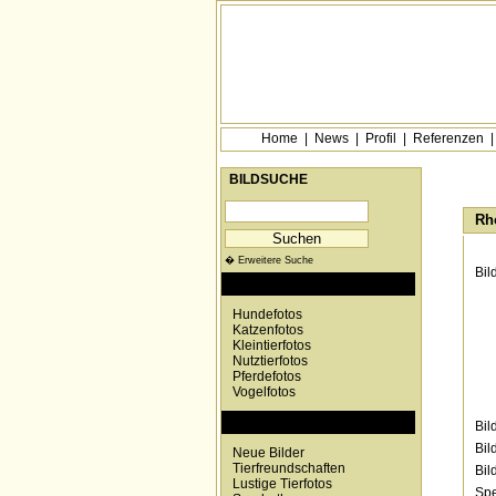
Home
|
News
|
Profil
|
Referenzen
BILDSUCHE
Rh
� Erweitere Suche
Bil
KATEGORIEN
Hundefotos
Katzenfotos
Kleintierfotos
Nutztierfotos
Pferdefotos
Vogelfotos
SONDERKATEGORIEN
Bil
Bil
Neue Bilder
Tierfreundschaften
Bil
Lustige Tierfotos
Spe