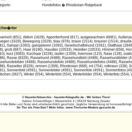
egorie:
Hundefotos
�
Rhodesian Ridgeback
chw�rter
ikanisch
(651)
,
Aktion
(1629)
,
Apportierhund
(817)
,
ausgewachsen
(6681)
,
Außena
wegen
(1629)
,
Bewegung
(1629)
,
blau
(978)
,
braun
(1514)
,
brauner
(1514)
,
drauße
81)
,
Galopp
(1093)
,
galoppieren
(1093)
,
Gesellschaftshund
(1591)
,
Glatthaar
(2848
8)
,
groß
(897)
,
Haar
(6190)
,
Haustier
(10533)
,
Heimtier
(10533)
,
Himmel
(658)
,
Hün
10)
,
kurz
(3083)
,
Kurzhaar
(3228)
,
laufen
(1309)
,
livernose
(123)
,
Nase
(128)
,
outd
86)
,
Rasse
(8326)
,
Rassehund
(4488)
,
Rassehundbild
(4488)
,
Rassehundbilder
(4
sehundebilder
(4488)
,
Rassehundefoto
(4488)
,
Rassehundefotos
(4488)
,
Rassehu
88)
,
Rassetier
(8326)
,
rennen
(1309)
,
Rhodesian
(668)
,
rot
(754)
,
rotbraun
(338)
,
S
91)
,
Sonnenbild
(4591)
,
Sonnenbilder
(4591)
,
Sonnenfoto
(4591)
,
Sonnenfotos
(45
ibchen
(3627)
,
Winter
(554)
,
Winterbild
(554)
,
Winterbilder
(554)
,
Winterfoto
(554)
,
© Haustierfotoarchiv - haustierfotografie.de - Wir lieben Tiere!
Sabine Schwerdtfeger | Wasserreihe 4 | 06429 Nienburg (Saale)
© Alle Bilder und Texte sind urheberrechtlich geschützt. Jegliche Verwendung ist honorarpflichtig!
Ihr Tier als Foto-Star? Mehr Infos:
www.Tierische-Models-gesucht.de