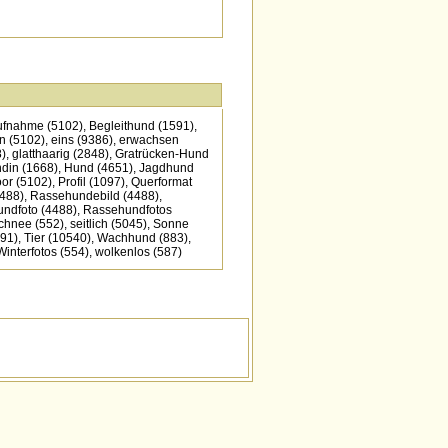
ufnahme
(5102)
,
Begleithund
(1591)
,
n
(5102)
,
eins
(9386)
,
erwachsen
)
,
glatthaarig
(2848)
,
Gratrücken-Hund
din
(1668)
,
Hund
(4651)
,
Jagdhund
oor
(5102)
,
Profil
(1097)
,
Querformat
488)
,
Rassehundebild
(4488)
,
ndfoto
(4488)
,
Rassehundfotos
chnee
(552)
,
seitlich
(5045)
,
Sonne
91)
,
Tier
(10540)
,
Wachhund
(883)
,
Winterfotos
(554)
,
wolkenlos
(587)