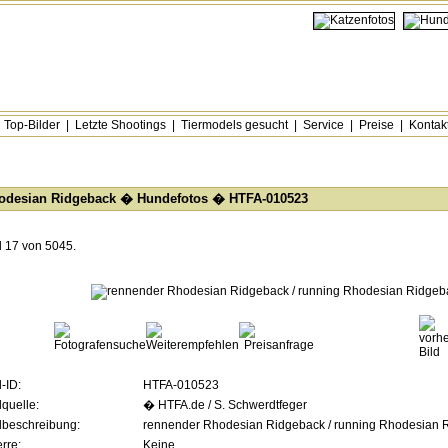
|
Top-Bilder
|
Letzte Shootings
|
Tiermodels gesucht
|
Service
|
Preise
|
Kontak
odesian Ridgeback
�
Hundefotos
� HTFA-010523
d 17 von 5045.
d-ID:
HTFA-010523
dquelle:
� HTFA.de / S. Schwerdtfeger
dbeschreibung:
rennender Rhodesian Ridgeback / running Rhodesian 
rre:
Keine